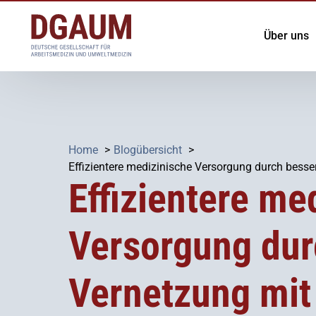
Über uns
Über die
Vorstand
Home
Blogübersicht
Geschäfts
Effizientere medizinische Versorgung durch besse
Effizientere me
Arbeitsgr
die-arbei
Versorgung dur
Ehrungen 
Satzung
Vernetzung mit
Ethikkode