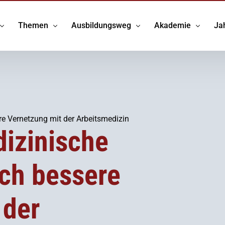
Themen
Ausbildungsweg
Akademie
Ja
 DGAUM
Arbeitsmedizin
Studium
Veranstaltungskal
Umweltmedizin
Weiterbildung
Online-Seminare
stelle
Prävention
Nachwuchsförderung
Webinare
re Vernetzung mit der Arbeitsmedizin
dizinische
uppen
Telematikinfrastruktur
Stellenangebote
Gutachtenkursreih
tsmedizin.org
Leitlinien
E-Learning
ch bessere
und Preise
Impfen
 der
x Arbeitsmedizin