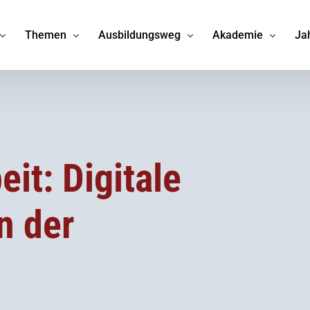
Themen
Ausbildungsweg
Akademie
Ja
 DGAUM
Arbeitsmedizin
Studium
Veranstaltungskal
Umweltmedizin
Weiterbildung
Online-Seminare
stelle
Prävention
Nachwuchsförderung
Webinare
it: Digitale
uppen
Telematikinfrastruktur
Stellenangebote
Gutachtenkursreih
n der
tsmedizin.org
Leitlinien
E-Learning
und Preise
Impfen
x Arbeitsmedizin