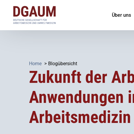
Über uns
Über die
Vorstand
Home
Blogübersicht
Geschäfts
Zukunft der Arbe
Arbeitsgr
Anwendungen i
die-arbei
Ehrungen 
Arbeitsmedizin
Satzung
Ethikkode